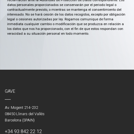
reclamación ante la Autoridad de Protección de Datos correspondiente. Los
datos personales proporcionados se conservarán por el periodo legal o
contractualmente previsto, o mientras se mantenga el consentimiento del
interesado. No se hará cesión de los datos recogidos, excepto por obligación
legal o cesiones autorizadas por ley. Rogamos comunique de forma
inmediata cualquier cambio o modificación que se produzca en relación a
los datos que nos ha proporcionado, con el fin de que estos respondan con
veracidad a su situación personal en todo momento.
GAVE
Av. Mogent 214-232
08450 Llinars del Vallés
Barcelona (SPAIN)
+34 93 842 22 12