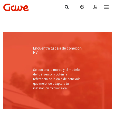
Encuentra tu caja de conexión
PV
Selecciona la marca y el modelo
de tu inversor y obtén la
referencia de la caja de conexión
que mejor se adapta a tu
instalación fotovoltaica.