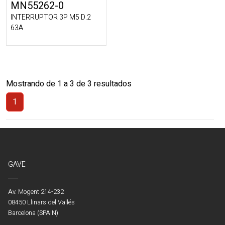
MN55262-0
INTERRUPTOR 3P M5 D.2
63A
Mostrando de 1 a 3 de 3 resultados
1
(Actual)
GAVE
Av. Mogent 214-232
08450 Llinars del Vallés
Barcelona (SPAIN)