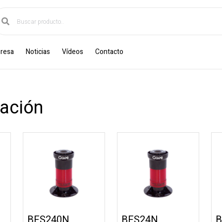
resa
Noticias
Vídeos
Contacto
ación
BFS240N
BFS24N
B