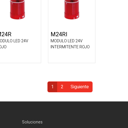
M24R
M24RI
ODULO LED 24V
MODULO LED 24V
OJO
INTERMITENTE ROJO
1
2
Siguiente
(Actual)
Soluciones