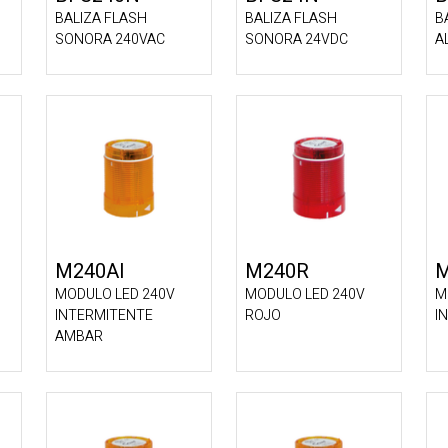
BALIZA FLASH
BALIZA FLASH
B
SONORA 240VAC
SONORA 24VDC
A
M240AI
M240R
M
MODULO LED 240V
MODULO LED 240V
M
INTERMITENTE
ROJO
I
AMBAR