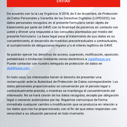
ENVIAR
De acuerdo con la la Ley Orgánica 3/2018, de 5 de diciembre, de Protección
de Datos Personales y Garantía de los Derechos Digitales (LOPDGDD), los
datos personales recogidos en el presente formulario serán objeto de
tratamiento por parte de GAVE con la finalidad de ponernos en contacto con
usted y ofrecer una respuesta a las consultas planteadas por medio del
presente formulario. La base legal para el tratamiento de sus datos es su
consentimiento, el desarrollo de medidas precontractuales o contractuales,
el cumplimiento de obligaciones legales y/o el interés legítimo de GAVE.
Se podrán ejercer los derechos de acceso, supresión, rectificación, oposición,
portabilidad o limitación mediante correo electrónico a
rgpd@gave.org
.
Puede contactar con nuestro delegado de protección de datos en
dpd@gave.com
.
En todo caso, los interesados tienen el derecho de presentar una
reclamación ante la Autoridad de Protección de Datos correspondiente. Los
datos personales proporcionados se conservarán por el periodo legal o
contractualmente previsto, o mientras se mantenga el consentimiento del
interesado. No se hará cesión de los datos recogidos, excepto por obligación
legal o cesiones autorizadas por ley. Rogamos comunique de forma
inmediata cualquier cambio o modificación que se produzca en relación a
los datos que nos ha proporcionado, con el fin de que estos respondan con
veracidad a su situación personal en todo momento.