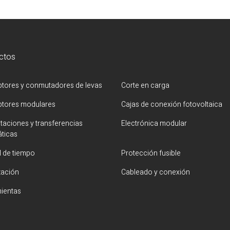
ctos
uptores y conmutadores de levas
Corte en carga
uptores modulares
Cajas de conexión fotovoltaica
aciones y transferencias
Electrónica modular
ticas
l de tiempo
Protección fusible
zación
Cableado y conexión
ientas