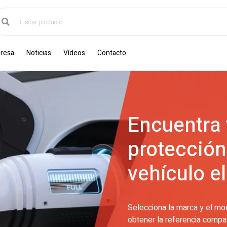
resa
Noticias
Vídeos
Contacto
Encuentra 
protección
vehículo e
Selecciona la marca y el mo
obtener la referencia compati