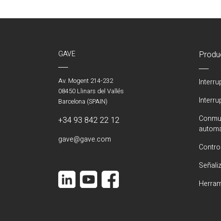
GAVE
Produ
Av. Mogent 214-232
Interr
08450 Llinars del Vallés
Interr
Barcelona (SPAIN)
Conmut
+34 93 842 22 12
automá
gave@gave.com
Contro
Señali
Herram