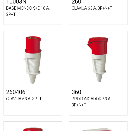
10003N
260
BASE MONDO S/E 16 A.
CLAVIJA 63 A. 3P+N+T
2P+T
260406
360
CLAVIJA 63 A. 3P+T
PROLONGADOR 63 A.
3P+N+T