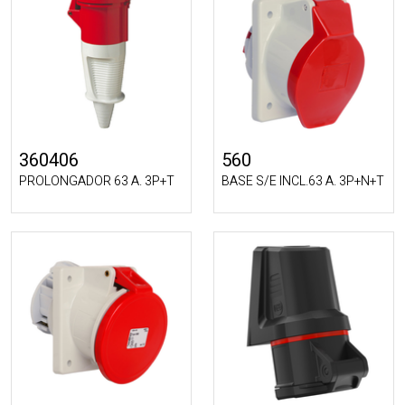
360406
560
PROLONGADOR 63 A. 3P+T
BASE S/E INCL.63 A. 3P+N+T