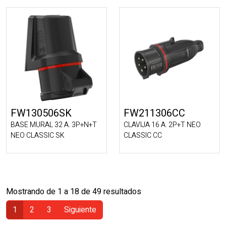
FW130506SK
FW211306CC
BASE MURAL 32 A. 3P+N+T
CLAVIJA 16 A. 2P+T NEO
NEO CLASSIC SK
CLASSIC CC
Mostrando de 1 a 18 de 49 resultados
1
2
3
Siguiente
(Actual)