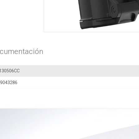
cumentación
130506CC
9043286