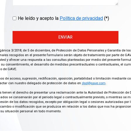
He leído y acepto la
Política de privacidad
(*)
ENVIAR
gánica 3/2018, de 5 de diciembre, de Protección de Datos Personales y Garantía de los
ales recogidos en el presente formulario serán objeto de tratamiento por parte de GAV
ted y ofrecer una respuesta a las consultas planteadas por medio del presente formula
 su consentimiento, el desarrollo de medidas precontractuales o contractuales, el cu
imo de GAVE.
os de acceso, supresión, rectificación, oposición, portabilidad o limitación mediante co
actar con nuestro delegado de protección de datos en
dpd@gave.com
.
os tienen el derecho de presentar una reclamación ante la Autoridad de Protección de 
ados se conservarán por el periodo legal o contractualmente previsto, o mientras se 
cesión de los datos recogidos, excepto por obligación legal o cesiones autorizadas p
ambio o modificación que se produzca en relación a los datos que nos ha proporciona
su situación personal en todo momento.