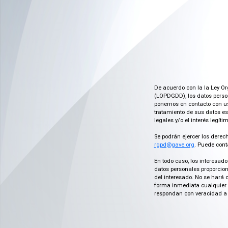
De acuerdo con la la Ley Or
(LOPDGDD), los datos person
ponernos en contacto con us
tratamiento de sus datos es
legales y/o el interés legít
Se podrán ejercer los derech
rgpd@gave.org
. Puede cont
En todo caso, los interesad
datos personales proporcion
del interesado. No se hará 
forma inmediata cualquier c
respondan con veracidad a 