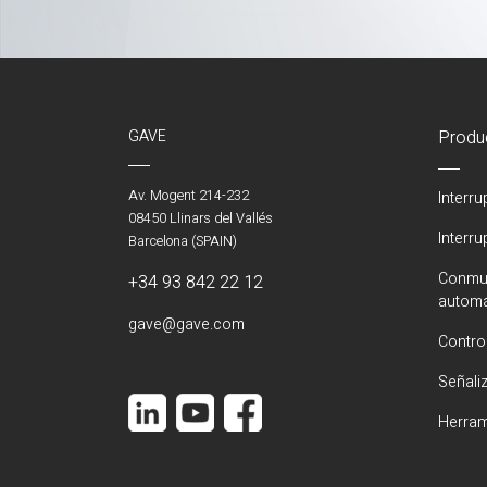
GAVE
Produ
Av. Mogent 214-232
Interr
08450 Llinars del Vallés
Interr
Barcelona (SPAIN)
Conmut
+34 93 842 22 12
automá
gave@gave.com
Contro
Señali
Herram