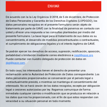
ENVIAR
De acuerdo con la la Ley Orgánica 3/2018, de 5 de diciembre, de Protección
de Datos Personales y Garantía de los Derechos Digitales (LOPDGDD), los
datos personales recogidos en el presente formulario serán objeto de
tratamiento por parte de GAVE con la finalidad de ponernos en contacto con
usted y ofrecer una respuesta a las consultas planteadas por medio del
presente formulario. La base legal para el tratamiento de sus datos es su
consentimiento, el desarrollo de medidas precontractuales o contractuales,
el cumplimiento de obligaciones legales y/o el interés legítimo de GAVE.
Se podrán ejercer los derechos de acceso, supresión, rectificación, oposición,
portabilidad o limitación mediante correo electrónico a
rgpd@gave.org
.
Puede contactar con nuestro delegado de protección de datos en
dpd@gave.com
.
En todo caso, los interesados tienen el derecho de presentar una
reclamación ante la Autoridad de Protección de Datos correspondiente. Los
datos personales proporcionados se conservarán por el periodo legal o
contractualmente previsto, o mientras se mantenga el consentimiento del
interesado. No se hará cesión de los datos recogidos, excepto por obligación
legal o cesiones autorizadas por ley. Rogamos comunique de forma
inmediata cualquier cambio o modificación que se produzca en relación a
los datos que nos ha proporcionado, con el fin de que estos respondan con
veracidad a su situación personal en todo momento.