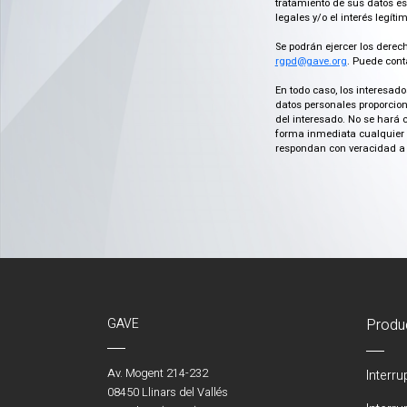
tratamiento de sus datos es
legales y/o el interés legít
Se podrán ejercer los derech
rgpd@gave.org
. Puede cont
En todo caso, los interesad
datos personales proporcion
del interesado. No se hará 
forma inmediata cualquier c
respondan con veracidad a 
GAVE
Produ
Av. Mogent 214-232
Interr
08450 Llinars del Vallés