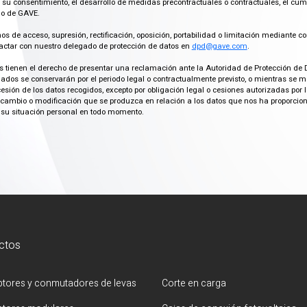
 su consentimiento, el desarrollo de medidas precontractuales o contractuales, el cu
imo de GAVE.
os de acceso, supresión, rectificación, oposición, portabilidad o limitación mediante co
actar con nuestro delegado de protección de datos en
dpd@gave.com
.
os tienen el derecho de presentar una reclamación ante la Autoridad de Protección de 
ados se conservarán por el periodo legal o contractualmente previsto, o mientras se 
cesión de los datos recogidos, excepto por obligación legal o cesiones autorizadas p
ambio o modificación que se produzca en relación a los datos que nos ha proporciona
su situación personal en todo momento.
ctos
uptores y conmutadores de levas
Corte en carga