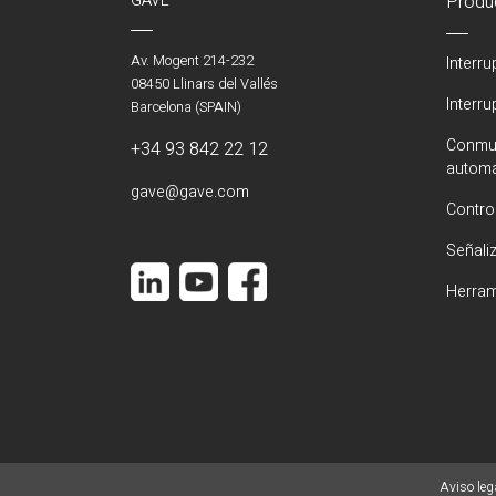
GAVE
Produ
Av. Mogent 214-232
Interr
08450 Llinars del Vallés
Interr
Barcelona (SPAIN)
Conmut
+34 93 842 22 12
automá
gave@gave.com
Contro
Señali
Herram
Aviso leg