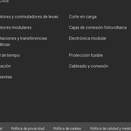
ctos
uptores y conmutadores de levas
Corte en carga
uptores modulares
Cajas de conexión fotovoltaica
aciones y transferencias
Electrónica modular
ticas
l de tiempo
Protección fusible
zación
Cableado y conexión
ientas
al
Política de privacidad
Política de cookies
Política de calidad y medi