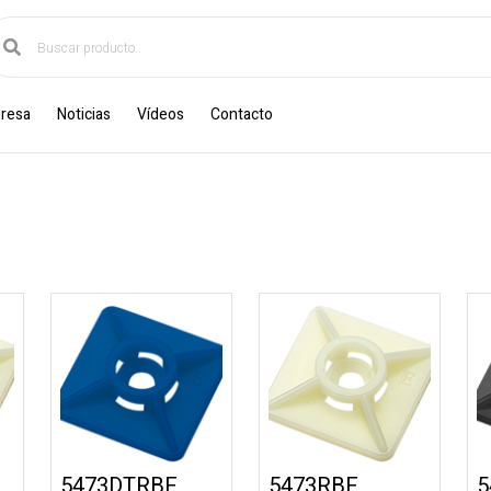
resa
Noticias
Vídeos
Contacto
5473DTRBE
5473RBE
5