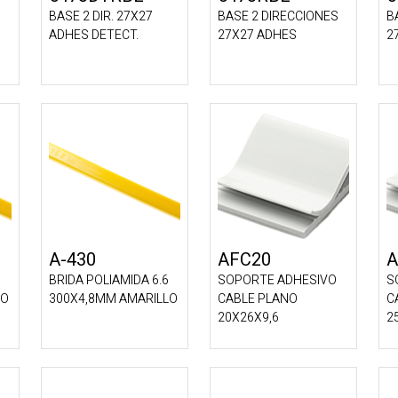
S
BASE 2 DIR. 27X27
BASE 2 DIRECCIONES
B
ADHES DETECT.
27X27 ADHES
2
A-430
AFC20
A
BRIDA POLIAMIDA 6.6
SOPORTE ADHESIVO
S
LO
300X4,8MM AMARILLO
CABLE PLANO
C
20X26X9,6
2