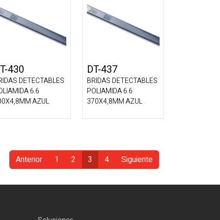
T-430
DT-437
RIDAS DETECTABLES
BRIDAS DETECTABLES
OLIAMIDA 6.6
POLIAMIDA 6.6
00X4,8MM AZUL
370X4,8MM AZUL
Anterior
1
2
3
4
Siguiente
(Actual)