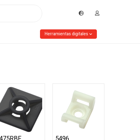
Herramientas digitales
475RBE
5496