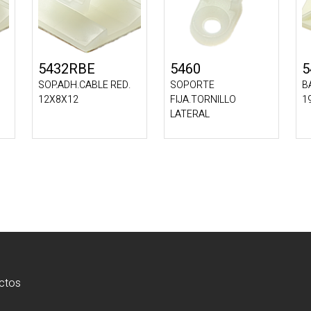
5432RBE
5460
5
SOP.ADH.CABLE RED.
SOPORTE
B
12X8X12
FIJA.TORNILLO
1
LATERAL
ctos