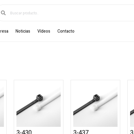
resa
Noticias
Vídeos
Contacto
3-430
3-437
3