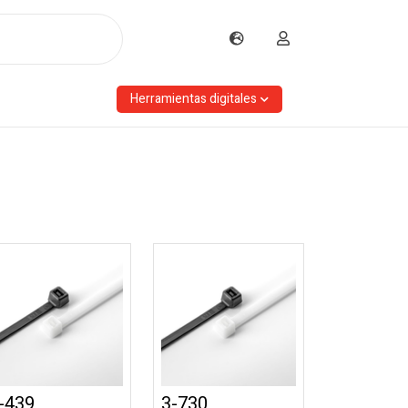
Herramientas digitales
-439
3-730