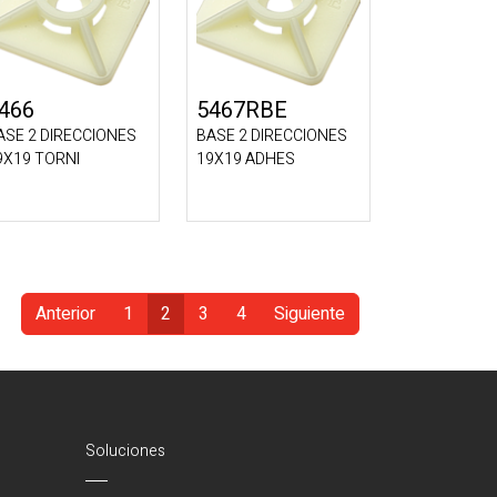
466
5467RBE
ASE 2 DIRECCIONES
BASE 2 DIRECCIONES
9X19 TORNI
19X19 ADHES
Anterior
1
2
3
4
Siguiente
(Actual)
Soluciones