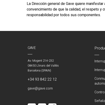
La Dirección general de Gave quiere manifestar 
convencimiento de que la calidad, el respeto y 
responsabilidad por todos sus componentes.
GAVE
Produ
Av. Mogent 214-232
Interr
08450 Llinars del Vallés
Interr
Barcelona (SPAIN)
Conmut
+34 93 842 22 12
automá
gave@gave.com
Contro
Señali