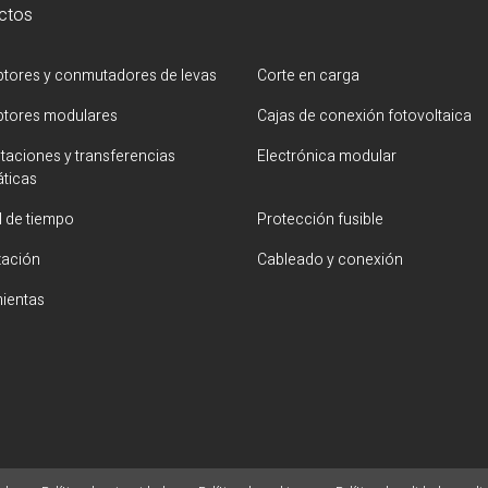
ctos
uptores y conmutadores de levas
Corte en carga
uptores modulares
Cajas de conexión fotovoltaica
aciones y transferencias
Electrónica modular
ticas
l de tiempo
Protección fusible
zación
Cableado y conexión
ientas