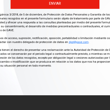
ENVIAR
gánica 3/2018, de 5 de diciembre, de Protección de Datos Personales y Garantía de los
ales recogidos en el presente formulario serán objeto de tratamiento por parte de GAV
ted y ofrecer una respuesta a las consultas planteadas por medio del presente formula
 su consentimiento, el desarrollo de medidas precontractuales o contractuales, el cu
imo de GAVE.
os de acceso, supresión, rectificación, oposición, portabilidad o limitación mediante co
actar con nuestro delegado de protección de datos en
dpd@gave.com
.
os tienen el derecho de presentar una reclamación ante la Autoridad de Protección de 
ados se conservarán por el periodo legal o contractualmente previsto, o mientras se 
cesión de los datos recogidos, excepto por obligación legal o cesiones autorizadas p
ambio o modificación que se produzca en relación a los datos que nos ha proporciona
su situación personal en todo momento.