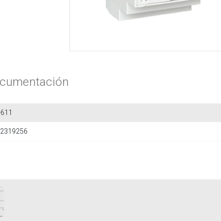
cumentación
-611
2319256