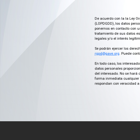
De acuerdo con la la Ley Or
(LOPDGDD), los datos person
ponernos en contacto con us
tratamiento de sus datos es
legales y/o el interés legít
Se podrán ejercer los derech
rgpd@gave.org
. Puede cont
En todo caso, los interesad
datos personales proporcion
del interesado. No se hará 
forma inmediata cualquier c
respondan con veracidad a 