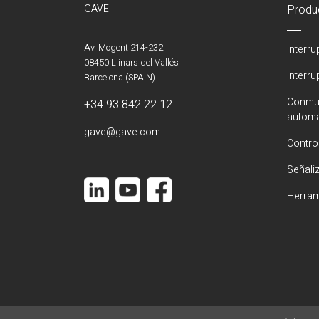
GAVE
Produ
Av. Mogent 214-232
Interr
08450 Llinars del Vallés
Interr
Barcelona (SPAIN)
Conmut
+34 93 842 22 12
automá
gave@gave.com
Contro
Señali
Herram