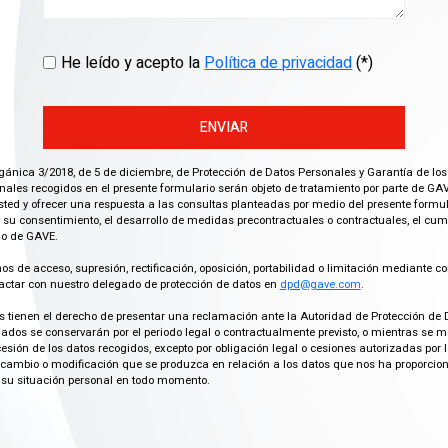
He leído y acepto la
Política de privacidad
(*)
ENVIAR
gánica 3/2018, de 5 de diciembre, de Protección de Datos Personales y Garantía de los
ales recogidos en el presente formulario serán objeto de tratamiento por parte de GAV
ted y ofrecer una respuesta a las consultas planteadas por medio del presente formula
 su consentimiento, el desarrollo de medidas precontractuales o contractuales, el cu
imo de GAVE.
os de acceso, supresión, rectificación, oposición, portabilidad o limitación mediante co
actar con nuestro delegado de protección de datos en
dpd@gave.com
.
os tienen el derecho de presentar una reclamación ante la Autoridad de Protección de 
ados se conservarán por el periodo legal o contractualmente previsto, o mientras se 
cesión de los datos recogidos, excepto por obligación legal o cesiones autorizadas p
ambio o modificación que se produzca en relación a los datos que nos ha proporciona
su situación personal en todo momento.