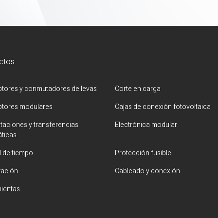
ctos
uptores y conmutadores de levas
Corte en carga
uptores modulares
Cajas de conexión fotovoltaica
aciones y transferencias
Electrónica modular
ticas
l de tiempo
Protección fusible
zación
Cableado y conexión
ientas