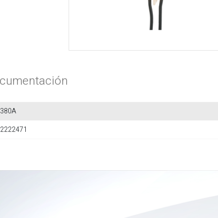
cumentación
3380A
2222471