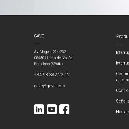
GAVE
Produ
Av. Mogent 214-232
Interr
08450 Llinars del Vallés
Interr
Barcelona (SPAIN)
Conmut
+34 93 842 22 12
automá
gave@gave.com
Contro
Señali
Herram