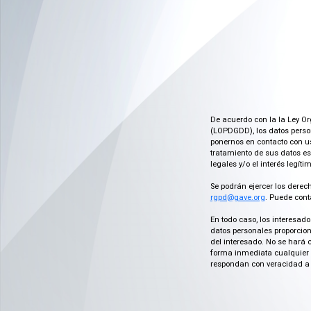
De acuerdo con la la Ley Or
(LOPDGDD), los datos person
ponernos en contacto con us
tratamiento de sus datos es
legales y/o el interés legít
Se podrán ejercer los derech
rgpd@gave.org
. Puede cont
En todo caso, los interesad
datos personales proporcion
del interesado. No se hará 
forma inmediata cualquier c
respondan con veracidad a 