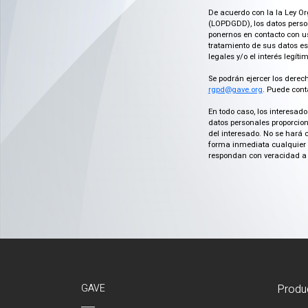
De acuerdo con la la Ley Or
(LOPDGDD), los datos person
ponernos en contacto con us
tratamiento de sus datos es
legales y/o el interés legít
Se podrán ejercer los derech
rgpd@gave.org
. Puede cont
En todo caso, los interesad
datos personales proporcion
del interesado. No se hará 
forma inmediata cualquier c
respondan con veracidad a 
GAVE
Produ