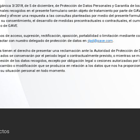
gánica 3/2018, de 5 de diciembre, de Protección de Datos Personales y Garantía de los
ales recogidos en el presente formulario serán objeto de tratamiento por parte de GAV
ted y ofrecer una respuesta a las consultas planteadas por medio del presente formula
 su consentimiento, el desarrollo de medidas precontractuales o contractuales, el cu
imo de GAVE.
os de acceso, supresión, rectificación, oposición, portabilidad o limitación mediante co
actar con nuestro delegado de protección de datos en
dpd@gave.com
.
os tienen el derecho de presentar una reclamación ante la Autoridad de Protección de 
ados se conservarán por el periodo legal o contractualmente previsto, o mientras se 
cesión de los datos recogidos, excepto por obligación legal o cesiones autorizadas p
ambio o modificación que se produzca en relación a los datos que nos ha proporciona
su situación personal en todo momento.
ctos