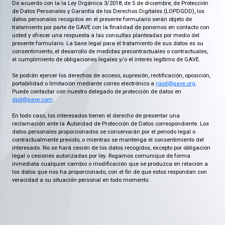
De acuerdo con la la Ley Orgánica 3/2018, de 5 de diciembre, de Protección
de Datos Personales y Garantía de los Derechos Digitales (LOPDGDD), los
datos personales recogidos en el presente formulario serán objeto de
tratamiento por parte de GAVE con la finalidad de ponernos en contacto con
usted y ofrecer una respuesta a las consultas planteadas por medio del
presente formulario. La base legal para el tratamiento de sus datos es su
consentimiento, el desarrollo de medidas precontractuales o contractuales,
el cumplimiento de obligaciones legales y/o el interés legítimo de GAVE.
Se podrán ejercer los derechos de acceso, supresión, rectificación, oposición,
portabilidad o limitación mediante correo electrónico a
rgpd@gave.org
.
Puede contactar con nuestro delegado de protección de datos en
dpd@gave.com
.
En todo caso, los interesados tienen el derecho de presentar una
reclamación ante la Autoridad de Protección de Datos correspondiente. Los
datos personales proporcionados se conservarán por el periodo legal o
contractualmente previsto, o mientras se mantenga el consentimiento del
interesado. No se hará cesión de los datos recogidos, excepto por obligación
legal o cesiones autorizadas por ley. Rogamos comunique de forma
inmediata cualquier cambio o modificación que se produzca en relación a
los datos que nos ha proporcionado, con el fin de que estos respondan con
veracidad a su situación personal en todo momento.