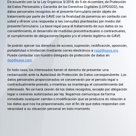
De acuerdo con la la Ley Orgánica 3/2018, de 5 de diciembre, de Protección
de Datos Personales y Garantía de los Derechos Digitales (LOPDGDD), los
datos personales recogidos en el presente formulario serán objeto de
tratamiento por parte de GAVE con la finalidad de ponernos en contacto con
usted y ofrecer una respuesta a las consultas planteadas por medio del
presente formulario. La base legal para el tratamiento de sus datos es su
consentimiento, el desarrollo de medidas precontractuales o contractuales,
el cumplimiento de obligaciones legales y/o el interés legítimo de GAVE.
Se podrán ejercer los derechos de acceso, supresión, rectificación, oposición,
portabilidad o limitación mediante correo electrónico a
rgpd@gave.org
.
Puede contactar con nuestro delegado de protección de datos en
dpd@gave.com
.
En todo caso, los interesados tienen el derecho de presentar una
reclamación ante la Autoridad de Protección de Datos correspondiente. Los
datos personales proporcionados se conservarán por el periodo legal o
contractualmente previsto, o mientras se mantenga el consentimiento del
interesado. No se hará cesión de los datos recogidos, excepto por obligación
legal o cesiones autorizadas por ley. Rogamos comunique de forma
inmediata cualquier cambio o modificación que se produzca en relación a
los datos que nos ha proporcionado, con el fin de que estos respondan con
veracidad a su situación personal en todo momento.