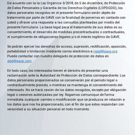
De acuerdo con la la Ley Orgánica 3/2018, de 5 de diciembre, de Protección
de Datos Personales y Garantía de los Derechos Digitales (LOPDGDD), los
datos personales recogidos en el presente formulario serán objeto de
tratamiento por parte de GAVE con la finalidad de ponernos en contacto con
usted y ofrecer una respuesta a las consultas planteadas por medio del
presente formulario. La base legal para el tratamiento de sus datos es su
consentimiento, el desarrollo de medidas precontractuales o contractuales,
el cumplimiento de obligaciones legales y/o el interés legítimo de GAVE.
Se podrán ejercer los derechos de acceso, supresión, rectificación, oposición,
portabilidad o limitación mediante correo electrónico a
rgpd@gave.org
.
Puede contactar con nuestro delegado de protección de datos en
dpd@gave.com
.
En todo caso, los interesados tienen el derecho de presentar una
reclamación ante la Autoridad de Protección de Datos correspondiente. Los
datos personales proporcionados se conservarán por el periodo legal o
contractualmente previsto, o mientras se mantenga el consentimiento del
interesado. No se hará cesión de los datos recogidos, excepto por obligación
legal o cesiones autorizadas por ley. Rogamos comunique de forma
inmediata cualquier cambio o modificación que se produzca en relación a
los datos que nos ha proporcionado, con el fin de que estos respondan con
veracidad a su situación personal en todo momento.