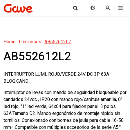
Home
·
Luminosos
·
AB552612L2
AB552612L2
INTERRUPTOR LUMI. ROJO/VERDE 24V DC 3P 63A
BLOQ.CAND.
Interruptor de levas con mando de seguiridad bloqueable por
candados 24vdc , IP20 con mando rojo/carátula amarilla, 0"
led rojo, "1" led verde, 64x64 para fijación panel. 3 polos
63A.Tamaño D2. Mando ergonómico de montaje rápido sin
tornillos. Conexionado con bornes de jaula para cable 16-50
mm². Compatible con múltiples accesorios de la serie A5."