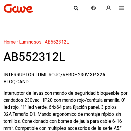
Home
·
Luminosos
·
AB552312L
AB552312L
INTERRUPTOR LUMI. ROJO/VERDE 230V 3P 32A
BLOQ.CAND.
Interruptor de levas con mando de seguiridad bloqueable por
candados 230vac , IP20 con mando rojo/carátula amarilla, 0"
led rojo, "1" led verde, 64x64 para fijación panel. 3 polos
32A.Tamaño D1. Mando ergonómico de montaje rápido sin
tornillos. Conexionado con bornes de jaula para cable 6-16
mm². Compatible con múltiples accesorios de la serie A5."