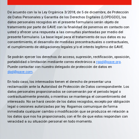
De acuerdo con la la Ley Orgánica 3/2018, de 5 de diciembre, de Protección
de Datos Personales y Garantía de los Derechos Digitales (LOPDGDD), los
datos personales recogidos en el presente formulario serán objeto de
tratamiento por parte de GAVE con la finalidad de ponernos en contacto con
usted y ofrecer una respuesta a las consultas planteadas por medio del
presente formulario. La base legal para el tratamiento de sus datos es su
consentimiento, el desarrollo de medidas precontractuales o contractuales,
el cumplimiento de obligaciones legales y/o el interés legítimo de GAVE.
Se podrán ejercer los derechos de acceso, supresión, rectificación, oposición,
portabilidad o limitación mediante correo electrónico a
rgpd@gave.org
.
Puede contactar con nuestro delegado de protección de datos en
dpd@gave.com
.
En todo caso, los interesados tienen el derecho de presentar una
reclamación ante la Autoridad de Protección de Datos correspondiente. Los
datos personales proporcionados se conservarán por el periodo legal o
contractualmente previsto, o mientras se mantenga el consentimiento del
interesado. No se hará cesión de los datos recogidos, excepto por obligación
legal o cesiones autorizadas por ley. Rogamos comunique de forma
inmediata cualquier cambio o modificación que se produzca en relación a
los datos que nos ha proporcionado, con el fin de que estos respondan con
veracidad a su situación personal en todo momento.