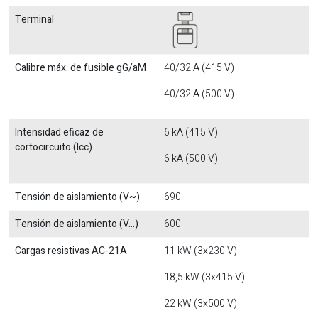
Terminal
Calibre máx. de fusible gG/aM
40/32 A (415 V)
40/32 A (500 V)
Intensidad eficaz de
6 kA (415 V)
cortocircuito (Icc)
6 kA (500 V)
Tensión de aislamiento (V~)
690
Tensión de aislamiento (V...)
600
Cargas resistivas AC-21A
11 kW (3x230 V)
18,5 kW (3x415 V)
22 kW (3x500 V)