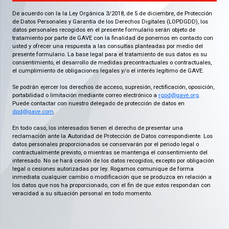
De acuerdo con la la Ley Orgánica 3/2018, de 5 de diciembre, de Protección
de Datos Personales y Garantía de los Derechos Digitales (LOPDGDD), los
datos personales recogidos en el presente formulario serán objeto de
tratamiento por parte de GAVE con la finalidad de ponernos en contacto con
usted y ofrecer una respuesta a las consultas planteadas por medio del
presente formulario. La base legal para el tratamiento de sus datos es su
consentimiento, el desarrollo de medidas precontractuales o contractuales,
el cumplimiento de obligaciones legales y/o el interés legítimo de GAVE.
Se podrán ejercer los derechos de acceso, supresión, rectificación, oposición,
portabilidad o limitación mediante correo electrónico a
rgpd@gave.org
.
Puede contactar con nuestro delegado de protección de datos en
dpd@gave.com
.
En todo caso, los interesados tienen el derecho de presentar una
reclamación ante la Autoridad de Protección de Datos correspondiente. Los
datos personales proporcionados se conservarán por el periodo legal o
contractualmente previsto, o mientras se mantenga el consentimiento del
interesado. No se hará cesión de los datos recogidos, excepto por obligación
legal o cesiones autorizadas por ley. Rogamos comunique de forma
inmediata cualquier cambio o modificación que se produzca en relación a
los datos que nos ha proporcionado, con el fin de que estos respondan con
veracidad a su situación personal en todo momento.