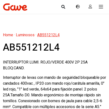
Home
·
Luminosos
·
AB551212L4
AB551212L4
INTERRUPTOR LUMI. ROJO/VERDE 400V 2P 25A
BLOQ.CAND.
Interruptor de levas con mando de seguiridad bloqueable por
candados 400vac , IP20 con mando rojo/carátula amarilla, 0"
led rojo, "1" led verde, 64x64 para fijación panel. 2 polos
25A.Tamaño D0. Mando ergonómico de montaje rápido sin
tornillos. Conexionado con bornes de jaula para cable 2,5-6
mm². Compatible con múltiples accesorios de la serie A5."