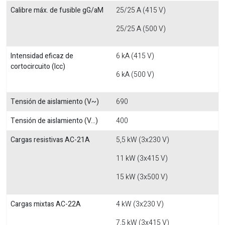
Calibre máx. de fusible gG/aM
25/25 A (415 V)
25/25 A (500 V)
Intensidad eficaz de
6 kA (415 V)
cortocircuito (Icc)
6 kA (500 V)
Tensión de aislamiento (V~)
690
Tensión de aislamiento (V...)
400
Cargas resistivas AC-21A
5,5 kW (3x230 V)
11 kW (3x415 V)
15 kW (3x500 V)
Cargas mixtas AC-22A
4 kW (3x230 V)
7,5 kW (3x415 V)