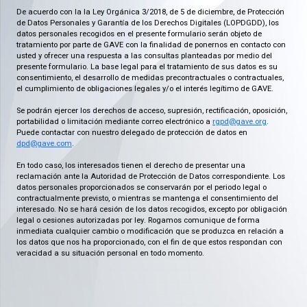
De acuerdo con la la Ley Orgánica 3/2018, de 5 de diciembre, de Protección
de Datos Personales y Garantía de los Derechos Digitales (LOPDGDD), los
datos personales recogidos en el presente formulario serán objeto de
tratamiento por parte de GAVE con la finalidad de ponernos en contacto con
usted y ofrecer una respuesta a las consultas planteadas por medio del
presente formulario. La base legal para el tratamiento de sus datos es su
consentimiento, el desarrollo de medidas precontractuales o contractuales,
el cumplimiento de obligaciones legales y/o el interés legítimo de GAVE.
Se podrán ejercer los derechos de acceso, supresión, rectificación, oposición,
portabilidad o limitación mediante correo electrónico a
rgpd@gave.org
.
Puede contactar con nuestro delegado de protección de datos en
dpd@gave.com
.
En todo caso, los interesados tienen el derecho de presentar una
reclamación ante la Autoridad de Protección de Datos correspondiente. Los
datos personales proporcionados se conservarán por el periodo legal o
contractualmente previsto, o mientras se mantenga el consentimiento del
interesado. No se hará cesión de los datos recogidos, excepto por obligación
legal o cesiones autorizadas por ley. Rogamos comunique de forma
inmediata cualquier cambio o modificación que se produzca en relación a
los datos que nos ha proporcionado, con el fin de que estos respondan con
veracidad a su situación personal en todo momento.