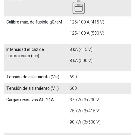
Calibre máx. de fusible gG/aM
125/100 A (415 V)
125/100 A (500 V)
Intensidad eficaz de
8 kA (415 V)
cortocircuito (Icc)
8 kA (500 V)
Tensión de aislamiento (V~)
690
Tensión de aislamiento (V...)
600
Cargas resistivas AC-21A
37 kW (3x230 V)
75 kW (3x415 V)
90 kW (3x500 V)