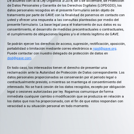
De acuerdo con la la Ley Orgánica 3/2018, de 5 de diciembre, de Protección
de Datos Personales y Garantía de los Derechos Digitales (LOPDGDD), los
datos personales recogidos en el presente formulario serán objeto de
tratamiento por parte de GAVE con la finalidad de ponernos en contacto con
usted y ofrecer una respuesta a las consultas planteadas por medio del
presente formulario. La base legal para el tratamiento de sus datos es su
consentimiento, el desarrollo de medidas precontractuales o contractuales,
el cumplimiento de obligaciones legales y/o el interés legítimo de GAVE.
Se podrán ejercer los derechos de acceso, supresión, rectificación, oposición,
portabilidad o limitación mediante correo electrónico a
rgpd@gave.org
.
Puede contactar con nuestro delegado de protección de datos en
dpd@gave.com
.
En todo caso, los interesados tienen el derecho de presentar una
reclamación ante la Autoridad de Protección de Datos correspondiente. Los
datos personales proporcionados se conservarán por el periodo legal o
contractualmente previsto, o mientras se mantenga el consentimiento del
interesado. No se hará cesión de los datos recogidos, excepto por obligación
legal o cesiones autorizadas por ley. Rogamos comunique de forma
inmediata cualquier cambio o modificación que se produzca en relación a
los datos que nos ha proporcionado, con el fin de que estos respondan con
veracidad a su situación personal en todo momento.