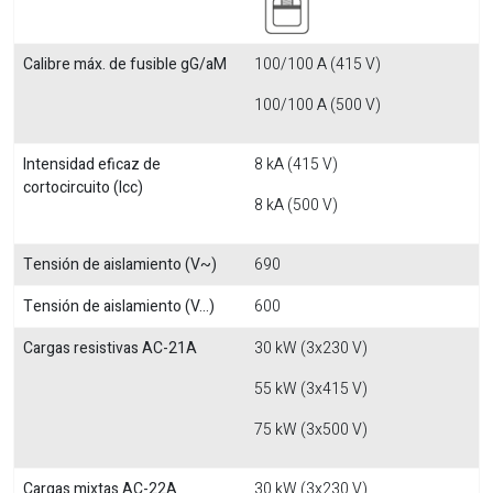
Calibre máx. de fusible gG/aM
100/100 A (415 V)
100/100 A (500 V)
Intensidad eficaz de
8 kA (415 V)
cortocircuito (Icc)
8 kA (500 V)
Tensión de aislamiento (V~)
690
Tensión de aislamiento (V...)
600
Cargas resistivas AC-21A
30 kW (3x230 V)
55 kW (3x415 V)
75 kW (3x500 V)
Cargas mixtas AC-22A
30 kW (3x230 V)