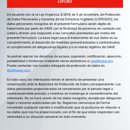
ENVIAR
De acuerdo con la la Ley Orgánica 3/2018, de 5 de diciembre, de Protección
de Datos Personales y Garantía de los Derechos Digitales (LOPDGDD), los
datos personales recogidos en el presente formulario serán objeto de
tratamiento por parte de GAVE con la finalidad de ponernos en contacto con
usted y ofrecer una respuesta a las consultas planteadas por medio del
presente formulario. La base legal para el tratamiento de sus datos es su
consentimiento, el desarrollo de medidas precontractuales o contractuales,
el cumplimiento de obligaciones legales y/o el interés legítimo de GAVE.
Se podrán ejercer los derechos de acceso, supresión, rectificación, oposición,
portabilidad o limitación mediante correo electrónico a
rgpd@gave.org
.
Puede contactar con nuestro delegado de protección de datos en
dpd@gave.com
.
En todo caso, los interesados tienen el derecho de presentar una
reclamación ante la Autoridad de Protección de Datos correspondiente. Los
datos personales proporcionados se conservarán por el periodo legal o
contractualmente previsto, o mientras se mantenga el consentimiento del
interesado. No se hará cesión de los datos recogidos, excepto por obligación
legal o cesiones autorizadas por ley. Rogamos comunique de forma
inmediata cualquier cambio o modificación que se produzca en relación a
los datos que nos ha proporcionado, con el fin de que estos respondan con
veracidad a su situación personal en todo momento.