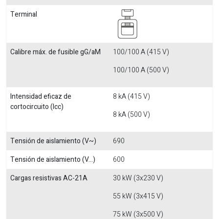
Terminal
Calibre máx. de fusible gG/aM
100/100 A (415 V)
100/100 A (500 V)
Intensidad eficaz de
8 kA (415 V)
cortocircuito (Icc)
8 kA (500 V)
Tensión de aislamiento (V~)
690
Tensión de aislamiento (V...)
600
Cargas resistivas AC-21A
30 kW (3x230 V)
55 kW (3x415 V)
75 kW (3x500 V)