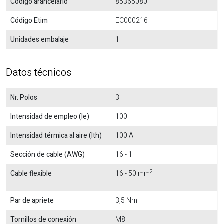
Código arancelario
85365080
Código Etim
EC000216
Unidades embalaje
1
Datos técnicos
Nr. Polos
3
Intensidad de empleo (Ie)
100
Intensidad térmica al aire (Ith)
100 A
Sección de cable (AWG)
16 - 1
2
Cable flexible
16 - 50 mm
Par de apriete
3,5 Nm
Tornillos de conexión
M8