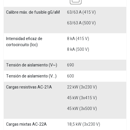
Calibre máx. de fusible gG/aM
63/63 A (415 V)
63/63 A (500 V)
Intensidad eficaz de
8 kA (415 V)
cortocircuito (Icc)
8 kA (500 V)
Tensión de aislamiento (V~)
690
Tensión de aislamiento (V...)
600
Cargas resistivas AC-21A
22 kW (3x230 V)
45 kW (3x415 V)
45 kW (3x500 V)
Cargas mixtas AC-22A
18,5 kW (3x230 V)