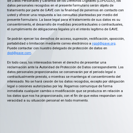
de Datos Personales y Garantía de los Derechos Digitales (LOPDGDD), los
datos personales recogidos en el presente formulario serán objeto de
tratamiento por parte de GAVE con la finalidad de ponernos en contacto con
usted y ofrecer una respuesta a las consultas planteadas por medio del
presente formulario. La base legal para el tratamiento de sus datos es su
consentimiento, el desarrollo de medidas precontractuales o contractuales,
el cumplimiento de obligaciones legales y/o el interés legítimo de GAVE.
Se podrán ejercer los derechos de acceso, supresión, rectificación, oposición,
portabilidad o limitación mediante correo electrónico a
rgpd@gave.org
.
Puede contactar con nuestro delegado de protección de datos en
dpd@gave.com
.
En todo caso, los interesados tienen el derecho de presentar una
reclamación ante la Autoridad de Protección de Datos correspondiente. Los
datos personales proporcionados se conservarán por el periodo legal o
contractualmente previsto, o mientras se mantenga el consentimiento del
interesado. No se hará cesión de los datos recogidos, excepto por obligación
legal o cesiones autorizadas por ley. Rogamos comunique de forma
inmediata cualquier cambio o modificación que se produzca en relación a
los datos que nos ha proporcionado, con el fin de que estos respondan con
veracidad a su situación personal en todo momento.