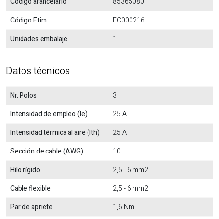
Código arancelario
85365080
Código Etim
EC000216
Unidades embalaje
1
Datos técnicos
Nr. Polos
3
Intensidad de empleo (Ie)
25 A
Intensidad térmica al aire (Ith)
25 A
Sección de cable (AWG)
10
Hilo rígido
2,5 - 6 mm2
Cable flexible
2,5 - 6 mm2
Par de apriete
1,6 Nm