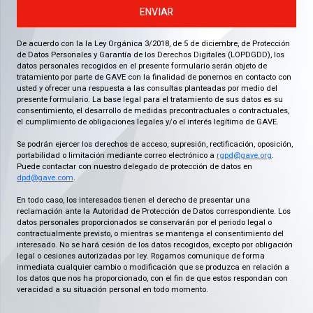
ENVIAR
De acuerdo con la la Ley Orgánica 3/2018, de 5 de diciembre, de Protección
de Datos Personales y Garantía de los Derechos Digitales (LOPDGDD), los
datos personales recogidos en el presente formulario serán objeto de
tratamiento por parte de GAVE con la finalidad de ponernos en contacto con
usted y ofrecer una respuesta a las consultas planteadas por medio del
presente formulario. La base legal para el tratamiento de sus datos es su
consentimiento, el desarrollo de medidas precontractuales o contractuales,
el cumplimiento de obligaciones legales y/o el interés legítimo de GAVE.
Se podrán ejercer los derechos de acceso, supresión, rectificación, oposición,
portabilidad o limitación mediante correo electrónico a
rgpd@gave.org
.
Puede contactar con nuestro delegado de protección de datos en
dpd@gave.com
.
En todo caso, los interesados tienen el derecho de presentar una
reclamación ante la Autoridad de Protección de Datos correspondiente. Los
datos personales proporcionados se conservarán por el periodo legal o
contractualmente previsto, o mientras se mantenga el consentimiento del
interesado. No se hará cesión de los datos recogidos, excepto por obligación
legal o cesiones autorizadas por ley. Rogamos comunique de forma
inmediata cualquier cambio o modificación que se produzca en relación a
los datos que nos ha proporcionado, con el fin de que estos respondan con
veracidad a su situación personal en todo momento.