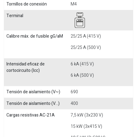
Tornillos de conexión
M4
Terminal
Calibre máx. de fusible gG/aM
25/25 A (415 V)
25/25 A (500 V)
Intensidad eficaz de
6 kA (415 V)
cortocircuito (Icc)
6 kA (500 V)
Tensión de aislamiento (V~)
690
Tensión de aislamiento (V...)
400
Cargas resistivas AC-21A
7,5 kW (3x230 V)
15 kW (3x415 V)