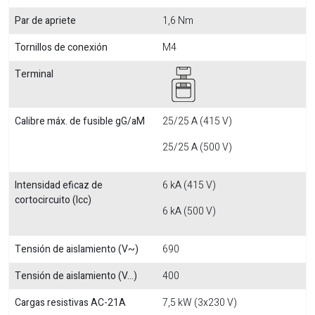
Par de apriete
1,6 Nm
Tornillos de conexión
M4
Terminal
Calibre máx. de fusible gG/aM
25/25 A (415 V)
25/25 A (500 V)
Intensidad eficaz de
6 kA (415 V)
cortocircuito (Icc)
6 kA (500 V)
Tensión de aislamiento (V~)
690
Tensión de aislamiento (V...)
400
Cargas resistivas AC-21A
7,5 kW (3x230 V)