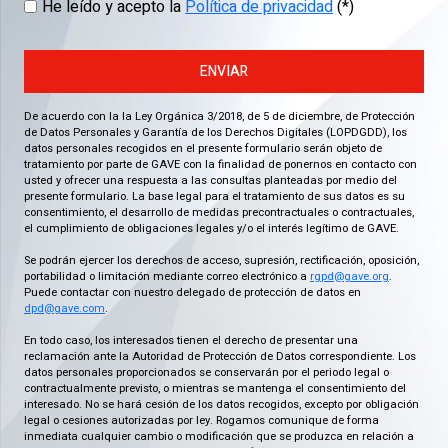
He leído y acepto la
Política de privacidad
(*)
ENVIAR
De acuerdo con la la Ley Orgánica 3/2018, de 5 de diciembre, de Protección
de Datos Personales y Garantía de los Derechos Digitales (LOPDGDD), los
datos personales recogidos en el presente formulario serán objeto de
tratamiento por parte de GAVE con la finalidad de ponernos en contacto con
usted y ofrecer una respuesta a las consultas planteadas por medio del
presente formulario. La base legal para el tratamiento de sus datos es su
consentimiento, el desarrollo de medidas precontractuales o contractuales,
el cumplimiento de obligaciones legales y/o el interés legítimo de GAVE.
Se podrán ejercer los derechos de acceso, supresión, rectificación, oposición,
portabilidad o limitación mediante correo electrónico a
rgpd@gave.org
.
Puede contactar con nuestro delegado de protección de datos en
dpd@gave.com
.
En todo caso, los interesados tienen el derecho de presentar una
reclamación ante la Autoridad de Protección de Datos correspondiente. Los
datos personales proporcionados se conservarán por el periodo legal o
contractualmente previsto, o mientras se mantenga el consentimiento del
interesado. No se hará cesión de los datos recogidos, excepto por obligación
legal o cesiones autorizadas por ley. Rogamos comunique de forma
inmediata cualquier cambio o modificación que se produzca en relación a