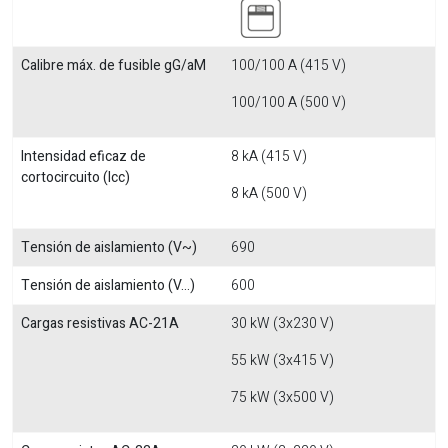
Calibre máx. de fusible gG/aM
100/100 A (415 V)
100/100 A (500 V)
Intensidad eficaz de
8 kA (415 V)
cortocircuito (Icc)
8 kA (500 V)
Tensión de aislamiento (V~)
690
Tensión de aislamiento (V...)
600
Cargas resistivas AC-21A
30 kW (3x230 V)
55 kW (3x415 V)
75 kW (3x500 V)