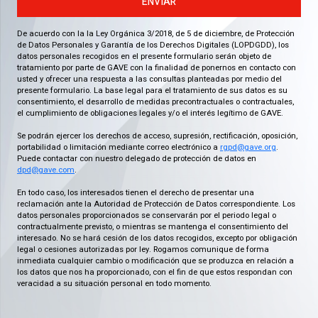
ENVIAR
De acuerdo con la la Ley Orgánica 3/2018, de 5 de diciembre, de Protección
de Datos Personales y Garantía de los Derechos Digitales (LOPDGDD), los
datos personales recogidos en el presente formulario serán objeto de
tratamiento por parte de GAVE con la finalidad de ponernos en contacto con
usted y ofrecer una respuesta a las consultas planteadas por medio del
presente formulario. La base legal para el tratamiento de sus datos es su
consentimiento, el desarrollo de medidas precontractuales o contractuales,
el cumplimiento de obligaciones legales y/o el interés legítimo de GAVE.
Se podrán ejercer los derechos de acceso, supresión, rectificación, oposición,
portabilidad o limitación mediante correo electrónico a
rgpd@gave.org
.
Puede contactar con nuestro delegado de protección de datos en
dpd@gave.com
.
En todo caso, los interesados tienen el derecho de presentar una
reclamación ante la Autoridad de Protección de Datos correspondiente. Los
datos personales proporcionados se conservarán por el periodo legal o
contractualmente previsto, o mientras se mantenga el consentimiento del
interesado. No se hará cesión de los datos recogidos, excepto por obligación
legal o cesiones autorizadas por ley. Rogamos comunique de forma
inmediata cualquier cambio o modificación que se produzca en relación a
los datos que nos ha proporcionado, con el fin de que estos respondan con
veracidad a su situación personal en todo momento.