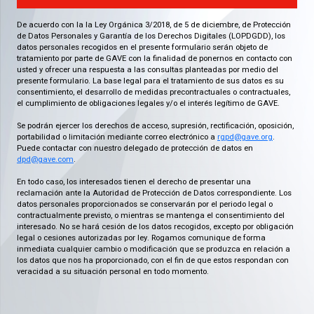
De acuerdo con la la Ley Orgánica 3/2018, de 5 de diciembre, de Protección
de Datos Personales y Garantía de los Derechos Digitales (LOPDGDD), los
datos personales recogidos en el presente formulario serán objeto de
tratamiento por parte de GAVE con la finalidad de ponernos en contacto con
usted y ofrecer una respuesta a las consultas planteadas por medio del
presente formulario. La base legal para el tratamiento de sus datos es su
consentimiento, el desarrollo de medidas precontractuales o contractuales,
el cumplimiento de obligaciones legales y/o el interés legítimo de GAVE.
Se podrán ejercer los derechos de acceso, supresión, rectificación, oposición,
portabilidad o limitación mediante correo electrónico a
rgpd@gave.org
.
Puede contactar con nuestro delegado de protección de datos en
dpd@gave.com
.
En todo caso, los interesados tienen el derecho de presentar una
reclamación ante la Autoridad de Protección de Datos correspondiente. Los
datos personales proporcionados se conservarán por el periodo legal o
contractualmente previsto, o mientras se mantenga el consentimiento del
interesado. No se hará cesión de los datos recogidos, excepto por obligación
legal o cesiones autorizadas por ley. Rogamos comunique de forma
inmediata cualquier cambio o modificación que se produzca en relación a
los datos que nos ha proporcionado, con el fin de que estos respondan con
veracidad a su situación personal en todo momento.