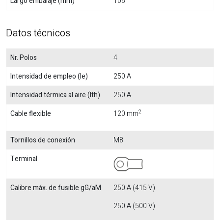
Largo embalaje (mm)
106
Datos técnicos
Nr. Polos
4
Intensidad de empleo (Ie)
250 A
Intensidad térmica al aire (Ith)
250 A
2
Cable flexible
120 mm
Tornillos de conexión
M8
Terminal
Calibre máx. de fusible gG/aM
250 A (415 V)
250 A (500 V)