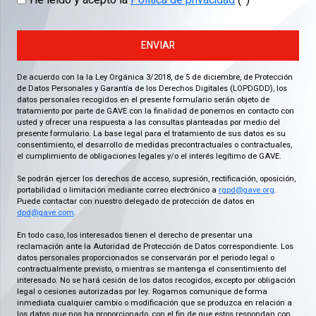
He leído y acepto la
Política de privacidad
(*)
ENVIAR
De acuerdo con la la Ley Orgánica 3/2018, de 5 de diciembre, de Protección
de Datos Personales y Garantía de los Derechos Digitales (LOPDGDD), los
datos personales recogidos en el presente formulario serán objeto de
tratamiento por parte de GAVE con la finalidad de ponernos en contacto con
usted y ofrecer una respuesta a las consultas planteadas por medio del
presente formulario. La base legal para el tratamiento de sus datos es su
consentimiento, el desarrollo de medidas precontractuales o contractuales,
el cumplimiento de obligaciones legales y/o el interés legítimo de GAVE.
Se podrán ejercer los derechos de acceso, supresión, rectificación, oposición,
portabilidad o limitación mediante correo electrónico a
rgpd@gave.org
.
Puede contactar con nuestro delegado de protección de datos en
dpd@gave.com
.
En todo caso, los interesados tienen el derecho de presentar una
reclamación ante la Autoridad de Protección de Datos correspondiente. Los
datos personales proporcionados se conservarán por el periodo legal o
contractualmente previsto, o mientras se mantenga el consentimiento del
interesado. No se hará cesión de los datos recogidos, excepto por obligación
legal o cesiones autorizadas por ley. Rogamos comunique de forma
inmediata cualquier cambio o modificación que se produzca en relación a
los datos que nos ha proporcionado, con el fin de que estos respondan con