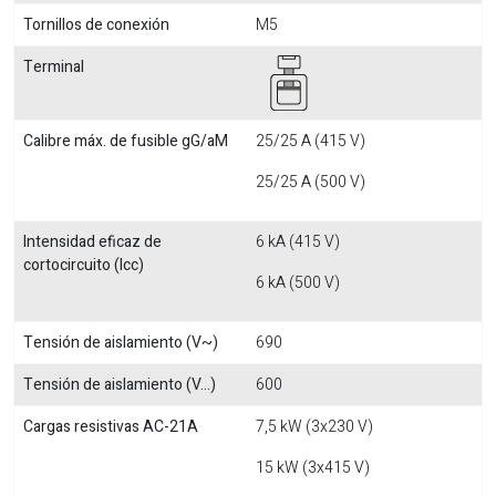
Tornillos de conexión
M5
Terminal
Calibre máx. de fusible gG/aM
25/25 A (415 V)
25/25 A (500 V)
Intensidad eficaz de
6 kA (415 V)
cortocircuito (Icc)
6 kA (500 V)
Tensión de aislamiento (V~)
690
Tensión de aislamiento (V...)
600
Cargas resistivas AC-21A
7,5 kW (3x230 V)
15 kW (3x415 V)