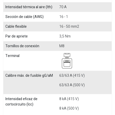
Intensidad térmica al aire (Ith)
70 A
Sección de cable (AWG)
16 - 1
Cable flexible
16 - 50 mm2
Par de apriete
3,5 Nm
Tornillos de conexión
M8
Terminal
Calibre máx. de fusible gG/aM
63/63 A (415 V)
63/63 A (500 V)
Intensidad eficaz de
8 kA (415 V)
cortocircuito (Icc)
8 kA (500 V)