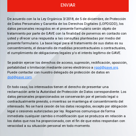
ENVIAR
De acuerdo con la la Ley Orgánica 3/2018, de 5 de diciembre, de Protección
de Datos Personales y Garantía de los Derechos Digitales (LOPDGDD), los
datos personales recogidos en el presente formulario serán objeto de
tratamiento por parte de GAVE con la finalidad de ponernos en contacto con
usted y ofrecer una respuesta a las consultas planteadas por medio del
presente formulario. La base legal para el tratamiento de sus datos es su
consentimiento, el desarrollo de medidas precontractuales o contractuales,
el cumplimiento de obligaciones legales y/o el interés legítimo de GAVE.
Se podrán ejercer los derechos de acceso, supresión, rectificación, oposición,
portabilidad o limitación mediante correo electrónico a
rgpd@gave.org
.
Puede contactar con nuestro delegado de protección de datos en
dpd@gave.com
.
En todo caso, los interesados tienen el derecho de presentar una
reclamación ante la Autoridad de Protección de Datos correspondiente. Los
datos personales proporcionados se conservarán por el periodo legal o
contractualmente previsto, o mientras se mantenga el consentimiento del
interesado. No se hará cesión de los datos recogidos, excepto por obligación
legal o cesiones autorizadas por ley. Rogamos comunique de forma
inmediata cualquier cambio o modificación que se produzca en relación a
los datos que nos ha proporcionado, con el fin de que estos respondan con
veracidad a su situación personal en todo momento.