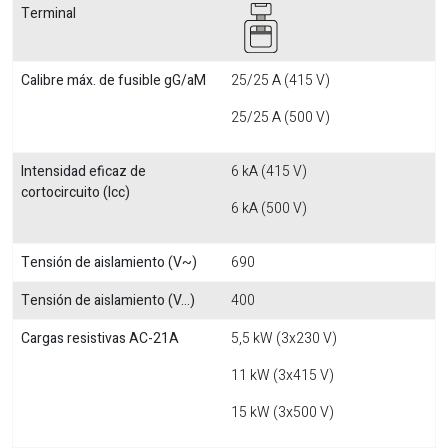
Terminal
Calibre máx. de fusible gG/aM
25/25 A (415 V)
25/25 A (500 V)
Intensidad eficaz de
6 kA (415 V)
cortocircuito (Icc)
6 kA (500 V)
Tensión de aislamiento (V~)
690
Tensión de aislamiento (V...)
400
Cargas resistivas AC-21A
5,5 kW (3x230 V)
11 kW (3x415 V)
15 kW (3x500 V)