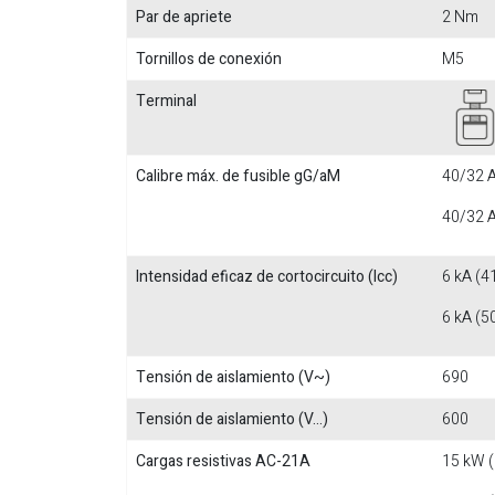
Par de apriete
2 Nm
Tornillos de conexión
M5
Terminal
Calibre máx. de fusible gG/aM
40/32 A
40/32 A
Intensidad eficaz de cortocircuito (Icc)
6 kA (4
6 kA (5
Tensión de aislamiento (V~)
690
Tensión de aislamiento (V...)
600
Cargas resistivas AC-21A
15 kW 