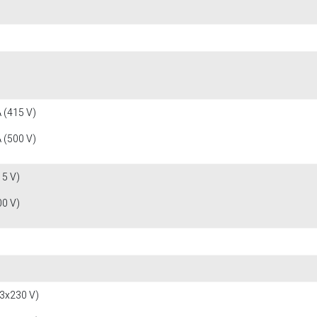
 (415 V)
 (500 V)
15 V)
00 V)
(3x230 V)