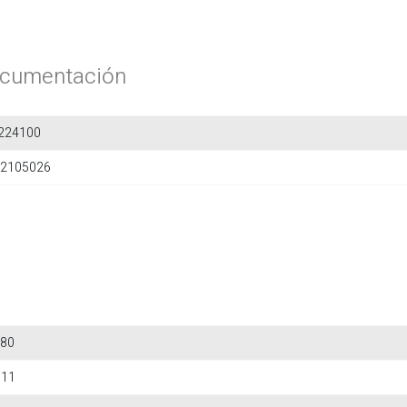
cumentación
224100
2105026
80
611