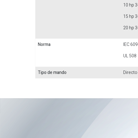
10 hp 3
15 hp 3
20 hp 3
Norma
IEC 609
UL 508
Tipo de mando
Directo