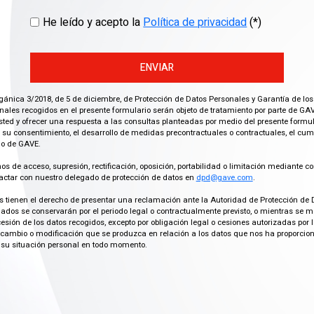
He leído y acepto la
Política de privacidad
(*)
ENVIAR
gánica 3/2018, de 5 de diciembre, de Protección de Datos Personales y Garantía de los
ales recogidos en el presente formulario serán objeto de tratamiento por parte de GAV
ted y ofrecer una respuesta a las consultas planteadas por medio del presente formula
 su consentimiento, el desarrollo de medidas precontractuales o contractuales, el cu
imo de GAVE.
os de acceso, supresión, rectificación, oposición, portabilidad o limitación mediante co
actar con nuestro delegado de protección de datos en
dpd@gave.com
.
os tienen el derecho de presentar una reclamación ante la Autoridad de Protección de 
ados se conservarán por el periodo legal o contractualmente previsto, o mientras se 
cesión de los datos recogidos, excepto por obligación legal o cesiones autorizadas p
ambio o modificación que se produzca en relación a los datos que nos ha proporciona
su situación personal en todo momento.