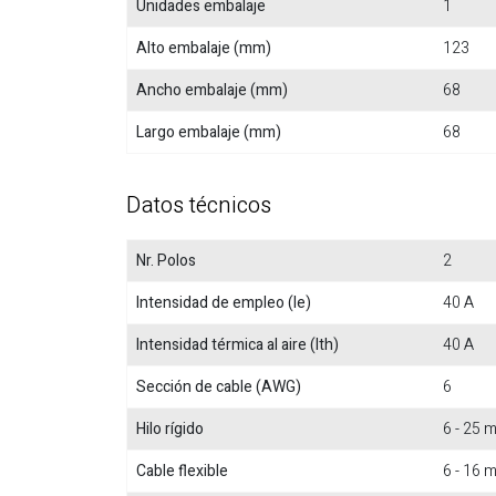
Unidades embalaje
1
Alto embalaje (mm)
123
Ancho embalaje (mm)
68
Largo embalaje (mm)
68
Datos técnicos
Nr. Polos
2
Intensidad de empleo (Ie)
40 A
Intensidad térmica al aire (Ith)
40 A
Sección de cable (AWG)
6
Hilo rígido
6 - 25
Cable flexible
6 - 16