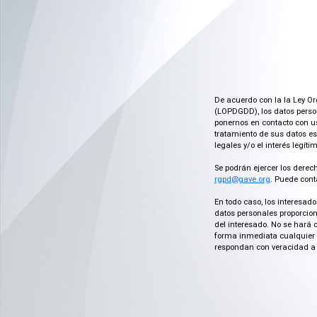
De acuerdo con la la Ley Or
(LOPDGDD), los datos person
ponernos en contacto con us
tratamiento de sus datos es
legales y/o el interés legít
Se podrán ejercer los derech
rgpd@gave.org
. Puede cont
En todo caso, los interesad
datos personales proporcion
del interesado. No se hará 
forma inmediata cualquier c
respondan con veracidad a 