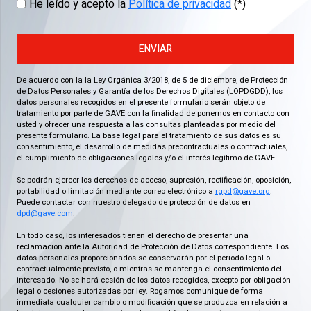
He leído y acepto la
Política de privacidad
(*)
ENVIAR
De acuerdo con la la Ley Orgánica 3/2018, de 5 de diciembre, de Protección
de Datos Personales y Garantía de los Derechos Digitales (LOPDGDD), los
datos personales recogidos en el presente formulario serán objeto de
tratamiento por parte de GAVE con la finalidad de ponernos en contacto con
usted y ofrecer una respuesta a las consultas planteadas por medio del
presente formulario. La base legal para el tratamiento de sus datos es su
consentimiento, el desarrollo de medidas precontractuales o contractuales,
el cumplimiento de obligaciones legales y/o el interés legítimo de GAVE.
Se podrán ejercer los derechos de acceso, supresión, rectificación, oposición,
portabilidad o limitación mediante correo electrónico a
rgpd@gave.org
.
Puede contactar con nuestro delegado de protección de datos en
dpd@gave.com
.
En todo caso, los interesados tienen el derecho de presentar una
reclamación ante la Autoridad de Protección de Datos correspondiente. Los
datos personales proporcionados se conservarán por el periodo legal o
contractualmente previsto, o mientras se mantenga el consentimiento del
interesado. No se hará cesión de los datos recogidos, excepto por obligación
legal o cesiones autorizadas por ley. Rogamos comunique de forma
inmediata cualquier cambio o modificación que se produzca en relación a