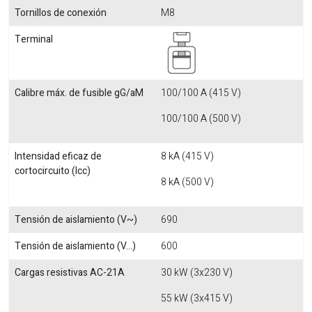
Tornillos de conexión
M8
Terminal
Calibre máx. de fusible gG/aM
100/100 A (415 V)
100/100 A (500 V)
Intensidad eficaz de
8 kA (415 V)
cortocircuito (Icc)
8 kA (500 V)
Tensión de aislamiento (V~)
690
Tensión de aislamiento (V...)
600
Cargas resistivas AC-21A
30 kW (3x230 V)
55 kW (3x415 V)