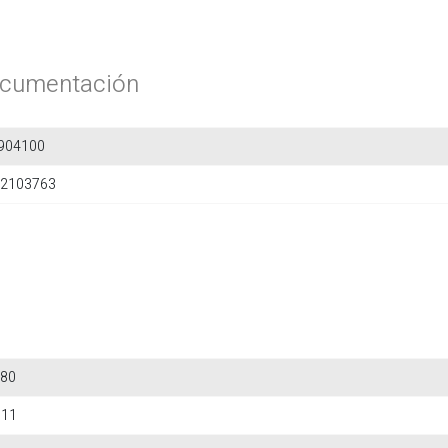
cumentación
904100
2103763
80
611