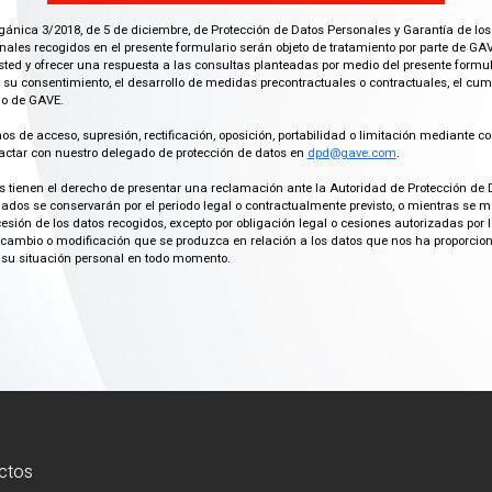
gánica 3/2018, de 5 de diciembre, de Protección de Datos Personales y Garantía de los
ales recogidos en el presente formulario serán objeto de tratamiento por parte de GAV
ted y ofrecer una respuesta a las consultas planteadas por medio del presente formula
 su consentimiento, el desarrollo de medidas precontractuales o contractuales, el cu
imo de GAVE.
os de acceso, supresión, rectificación, oposición, portabilidad o limitación mediante co
actar con nuestro delegado de protección de datos en
dpd@gave.com
.
os tienen el derecho de presentar una reclamación ante la Autoridad de Protección de 
ados se conservarán por el periodo legal o contractualmente previsto, o mientras se 
cesión de los datos recogidos, excepto por obligación legal o cesiones autorizadas p
ambio o modificación que se produzca en relación a los datos que nos ha proporciona
su situación personal en todo momento.
ctos