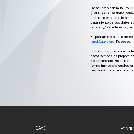
De acuerdo con la la Ley Or
(LOPDGDD), los datos person
ponernos en contacto con us
tratamiento de sus datos es
legales y/o el interés legít
Se podrán ejercer los derech
rgpd@gave.org
. Puede cont
En todo caso, los interesad
datos personales proporcion
del interesado. No se hará 
forma inmediata cualquier c
respondan con veracidad a 
GAVE
Produ