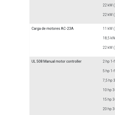
22 kW 
22 kW 
Carga de motores AC-23A
11 kW 
18,5 kW
22 kW 
UL 508 Manual motor controller
2 hp 1-
5 hp 1-
7,5 hp 
10 hp 3
15 hp 3
20 hp 3