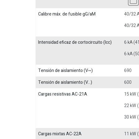
Calibre máx. de fusible gG/aM
40/32 A
40/32 A
Intensidad eficaz de cortocircuito (Icc)
6 kA (4
6 kA (5
Tensión de aislamiento (V~)
690
Tensión de aislamiento (V...)
600
Cargas resistivas AC-21A
15 kW 
22 kW 
30 kW 
Cargas mixtas AC-22A
11 kW 