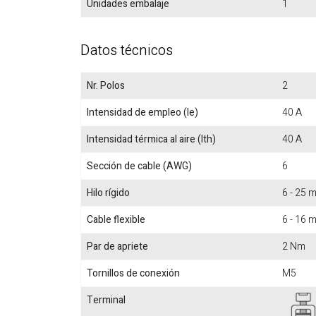
Unidades embalaje
1
Datos técnicos
Nr. Polos
2
Intensidad de empleo (Ie)
40 A
Intensidad térmica al aire (Ith)
40 A
Sección de cable (AWG)
6
Hilo rígido
6 - 25
Cable flexible
6 - 16
Par de apriete
2 Nm
Tornillos de conexión
M5
Terminal