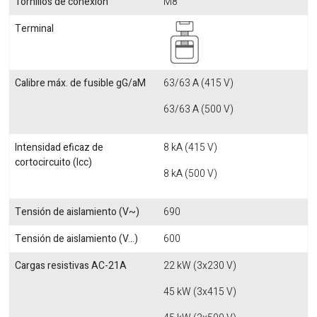
Tornillos de conexión
M8
Terminal
Calibre máx. de fusible gG/aM
63/63 A (415 V)
63/63 A (500 V)
Intensidad eficaz de
8 kA (415 V)
cortocircuito (Icc)
8 kA (500 V)
Tensión de aislamiento (V~)
690
Tensión de aislamiento (V...)
600
Cargas resistivas AC-21A
22 kW (3x230 V)
45 kW (3x415 V)