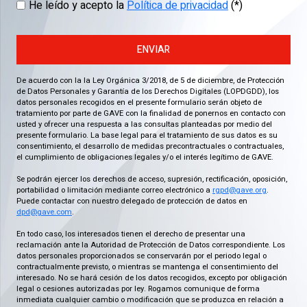
He leído y acepto la
Política de privacidad
(*)
ENVIAR
De acuerdo con la la Ley Orgánica 3/2018, de 5 de diciembre, de Protección
de Datos Personales y Garantía de los Derechos Digitales (LOPDGDD), los
datos personales recogidos en el presente formulario serán objeto de
tratamiento por parte de GAVE con la finalidad de ponernos en contacto con
usted y ofrecer una respuesta a las consultas planteadas por medio del
presente formulario. La base legal para el tratamiento de sus datos es su
consentimiento, el desarrollo de medidas precontractuales o contractuales,
el cumplimiento de obligaciones legales y/o el interés legítimo de GAVE.
Se podrán ejercer los derechos de acceso, supresión, rectificación, oposición,
portabilidad o limitación mediante correo electrónico a
rgpd@gave.org
.
Puede contactar con nuestro delegado de protección de datos en
dpd@gave.com
.
En todo caso, los interesados tienen el derecho de presentar una
reclamación ante la Autoridad de Protección de Datos correspondiente. Los
datos personales proporcionados se conservarán por el periodo legal o
contractualmente previsto, o mientras se mantenga el consentimiento del
interesado. No se hará cesión de los datos recogidos, excepto por obligación
legal o cesiones autorizadas por ley. Rogamos comunique de forma
inmediata cualquier cambio o modificación que se produzca en relación a