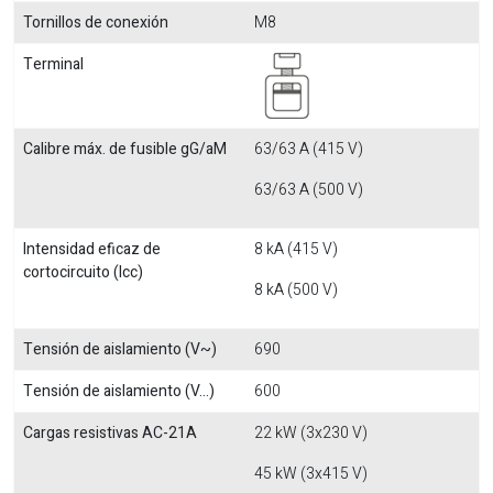
Tornillos de conexión
M8
Terminal
Calibre máx. de fusible gG/aM
63/63 A (415 V)
63/63 A (500 V)
Intensidad eficaz de
8 kA (415 V)
cortocircuito (Icc)
8 kA (500 V)
Tensión de aislamiento (V~)
690
Tensión de aislamiento (V...)
600
Cargas resistivas AC-21A
22 kW (3x230 V)
45 kW (3x415 V)