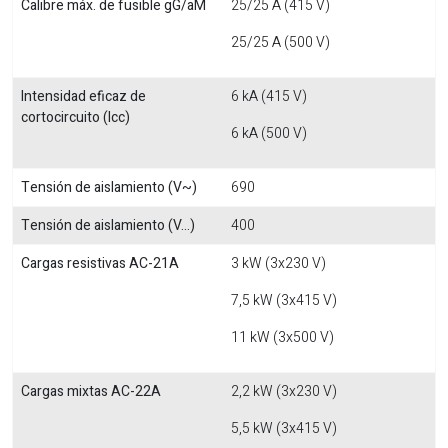
Calibre máx. de fusible gG/aM
25/25 A (415 V)
25/25 A (500 V)
Intensidad eficaz de
6 kA (415 V)
cortocircuito (Icc)
6 kA (500 V)
Tensión de aislamiento (V~)
690
Tensión de aislamiento (V...)
400
Cargas resistivas AC-21A
3 kW (3x230 V)
7,5 kW (3x415 V)
11 kW (3x500 V)
Cargas mixtas AC-22A
2,2 kW (3x230 V)
5,5 kW (3x415 V)