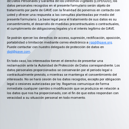
de Datos Personales y Garantía de los Derechos Digitales (LOPDGDD), los
datos personales recogidos en el presente formulario serán objeto de
tratamiento por parte de GAVE con la finalidad de ponernos en contacto con
usted y ofrecer una respuesta a las consultas planteadas por medio del
presente formulario. La base legal para el tratamiento de sus datos es su
consentimiento, el desarrollo de medidas precontractuales o contractuales,
el cumplimiento de obligaciones legales y/o el interés legítimo de GAVE.
Se podrán ejercer los derechos de acceso, supresión, rectificación, oposición,
portabilidad o limitación mediante correo electrónico a
rgpd@gave.org
.
Puede contactar con nuestro delegado de protección de datos en
dpd@gave.com
.
En todo caso, los interesados tienen el derecho de presentar una
reclamación ante la Autoridad de Protección de Datos correspondiente. Los
datos personales proporcionados se conservarán por el periodo legal o
contractualmente previsto, o mientras se mantenga el consentimiento del
interesado. No se hará cesión de los datos recogidos, excepto por obligación
legal o cesiones autorizadas por ley. Rogamos comunique de forma
inmediata cualquier cambio o modificación que se produzca en relación a
los datos que nos ha proporcionado, con el fin de que estos respondan con
veracidad a su situación personal en todo momento.