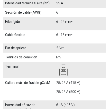
Intensidad térmica al aire (Ith)
25 A
Sección de cable (AWG)
6
2
Hilo rígido
6 - 25 mm
2
Cable flexible
6 - 16 mm
Par de apriete
2 Nm
Tornillos de conexión
M5
Terminal
Calibre máx. de fusible gG/aM
25/25 A (415 V)
25/25 A (500 V)
Intensidad eficaz de
6 kA (415 V)