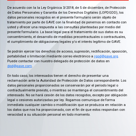
De acuerdo con la la Ley Orgánica 3/2018, de 5 de diciembre, de Protección
de Datos Personales y Garantía de los Derechos Digitales (LOPDGDD), los
datos personales recogidos en el presente formulario serán objeto de
tratamiento por parte de GAVE con la finalidad de ponernos en contacto con
usted y ofrecer una respuesta a las consultas planteadas por medio del
presente formulario. La base legal para el tratamiento de sus datos es su
consentimiento, el desarrollo de medidas precontractuales o contractuales,
el cumplimiento de obligaciones legales y/o el interés legítimo de GAVE.
Se podrán ejercer los derechos de acceso, supresión, rectificación, oposición,
portabilidad o limitación mediante correo electrónico a
rgpd@gave.org
.
Puede contactar con nuestro delegado de protección de datos en
dpd@gave.com
.
En todo caso, los interesados tienen el derecho de presentar una
reclamación ante la Autoridad de Protección de Datos correspondiente. Los
datos personales proporcionados se conservarán por el periodo legal o
contractualmente previsto, o mientras se mantenga el consentimiento del
interesado. No se hará cesión de los datos recogidos, excepto por obligación
legal o cesiones autorizadas por ley. Rogamos comunique de forma
inmediata cualquier cambio o modificación que se produzca en relación a
los datos que nos ha proporcionado, con el fin de que estos respondan con
veracidad a su situación personal en todo momento.