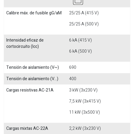
Calibre máx. de fusible gG/aM
25/25 A (415 V)
25/25 A (500 V)
Intensidad eficaz de
6 kA (415 V)
cortocircuito (Icc)
6 kA (500 V)
Tensión de aislamiento (V~)
690
Tensión de aislamiento (V...)
400
Cargas resistivas AC-21A
3 kW (3x230 V)
7,5 kW (3x415 V)
11 kW (3x500 V)
Cargas mixtas AC-22A
2,2 kW (3x230 V)