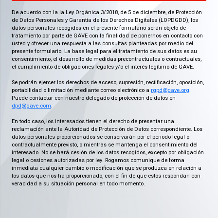
De acuerdo con la la Ley Orgánica 3/2018, de 5 de diciembre, de Protección
de Datos Personales y Garantía de los Derechos Digitales (LOPDGDD), los
datos personales recogidos en el presente formulario serán objeto de
tratamiento por parte de GAVE con la finalidad de ponernos en contacto con
usted y ofrecer una respuesta a las consultas planteadas por medio del
presente formulario. La base legal para el tratamiento de sus datos es su
consentimiento, el desarrollo de medidas precontractuales o contractuales,
el cumplimiento de obligaciones legales y/o el interés legítimo de GAVE.
Se podrán ejercer los derechos de acceso, supresión, rectificación, oposición,
portabilidad o limitación mediante correo electrónico a
rgpd@gave.org
.
Puede contactar con nuestro delegado de protección de datos en
dpd@gave.com
.
En todo caso, los interesados tienen el derecho de presentar una
reclamación ante la Autoridad de Protección de Datos correspondiente. Los
datos personales proporcionados se conservarán por el periodo legal o
contractualmente previsto, o mientras se mantenga el consentimiento del
interesado. No se hará cesión de los datos recogidos, excepto por obligación
legal o cesiones autorizadas por ley. Rogamos comunique de forma
inmediata cualquier cambio o modificación que se produzca en relación a
los datos que nos ha proporcionado, con el fin de que estos respondan con
veracidad a su situación personal en todo momento.