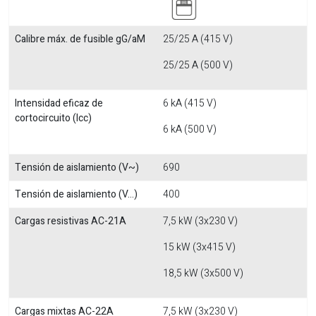
Calibre máx. de fusible gG/aM
25/25 A (415 V)
25/25 A (500 V)
Intensidad eficaz de
6 kA (415 V)
cortocircuito (Icc)
6 kA (500 V)
Tensión de aislamiento (V~)
690
Tensión de aislamiento (V...)
400
Cargas resistivas AC-21A
7,5 kW (3x230 V)
15 kW (3x415 V)
18,5 kW (3x500 V)
Cargas mixtas AC-22A
7,5 kW (3x230 V)