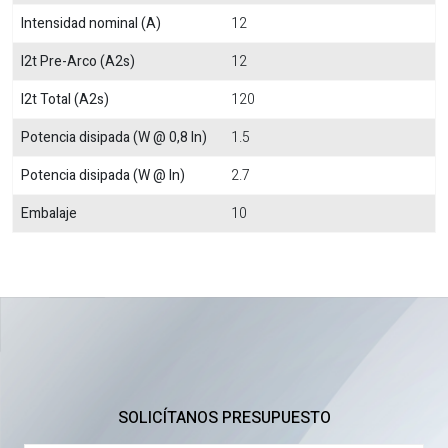
Intensidad nominal (A)
12
I2t Pre-Arco (A2s)
12
I2t Total (A2s)
120
Potencia disipada (W @ 0,8 In)
1.5
Potencia disipada (W @ In)
2.7
Embalaje
10
SOLICÍTANOS PRESUPUESTO