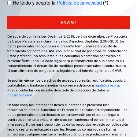
He leído y acepto la
Política de privacidad
(*)
ENVIAR
De acuerdo con la la Ley Orgánica 3/2018, de 5 de diciembre, de Protección
de Datos Personales y Garantía de los Derechos Digitales (LOPDGDD), los
datos personales recogidos en el presente formulario serán objeto de
tratamiento por parte de GAVE con la finalidad de ponernos en contacto con
usted y ofrecer una respuesta a las consultas planteadas por medio del
presente formulario. La base legal para el tratamiento de sus datos es su
consentimiento, el desarrollo de medidas precontractuales o contractuales,
el cumplimiento de obligaciones legales y/o el interés legítimo de GAVE.
Se podrán ejercer los derechos de acceso, supresión, rectificación, oposición,
portabilidad o limitación mediante correo electrónico a
rgpd@gave.org
.
Puede contactar con nuestro delegado de protección de datos en
dpd@gave.com
.
En todo caso, los interesados tienen el derecho de presentar una
reclamación ante la Autoridad de Protección de Datos correspondiente. Los
datos personales proporcionados se conservarán por el periodo legal o
contractualmente previsto, o mientras se mantenga el consentimiento del
interesado. No se hará cesión de los datos recogidos, excepto por obligación
legal o cesiones autorizadas por ley. Rogamos comunique de forma
inmediata cualquier cambio o modificación que se produzca en relación a