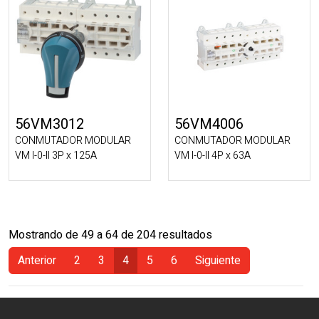
56VM3012
56VM4006
CONMUTADOR MODULAR
CONMUTADOR MODULAR
VM I-0-II 3P x 125A
VM I-0-II 4P x 63A
Mostrando de 49 a 64 de 204 resultados
Anterior
2
3
4
5
6
Siguiente
(Actual)