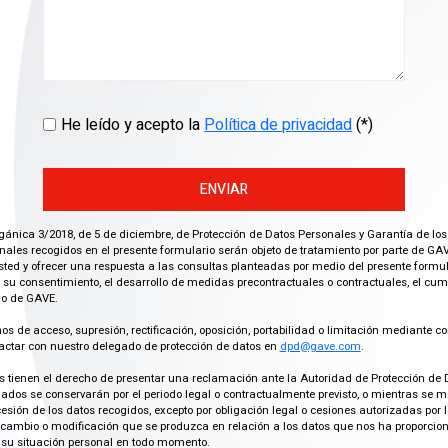
He leído y acepto la
Política de privacidad
(*)
ENVIAR
gánica 3/2018, de 5 de diciembre, de Protección de Datos Personales y Garantía de los
ales recogidos en el presente formulario serán objeto de tratamiento por parte de GAV
ted y ofrecer una respuesta a las consultas planteadas por medio del presente formula
 su consentimiento, el desarrollo de medidas precontractuales o contractuales, el cu
imo de GAVE.
os de acceso, supresión, rectificación, oposición, portabilidad o limitación mediante co
actar con nuestro delegado de protección de datos en
dpd@gave.com
.
os tienen el derecho de presentar una reclamación ante la Autoridad de Protección de 
ados se conservarán por el periodo legal o contractualmente previsto, o mientras se 
cesión de los datos recogidos, excepto por obligación legal o cesiones autorizadas p
ambio o modificación que se produzca en relación a los datos que nos ha proporciona
su situación personal en todo momento.