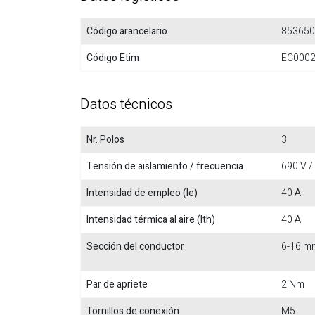
Código arancelario
853650
Código Etim
EC000
Datos técnicos
Nr. Polos
3
Tensión de aislamiento / frecuencia
690 V /
Intensidad de empleo (Ie)
40 A
Intensidad térmica al aire (Ith)
40 A
Sección del conductor
6-16 m
Par de apriete
2 Nm
Tornillos de conexión
M5