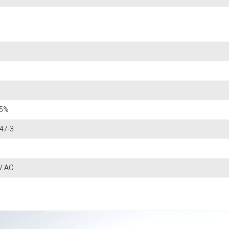
15%
47-3
V AC