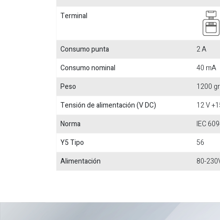
Terminal
Consumo punta
2 A
Consumo nominal
40 mA
Peso
1200 gr
Tensión de alimentación (V DC)
12 V +
Norma
IEC 609
Y5 Tipo
56
Alimentación
80-230