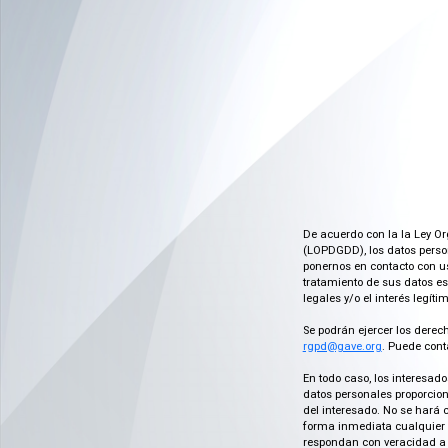
De acuerdo con la la Ley Or
(LOPDGDD), los datos person
ponernos en contacto con us
tratamiento de sus datos es
legales y/o el interés legít
Se podrán ejercer los derech
rgpd@gave.org
. Puede cont
En todo caso, los interesad
datos personales proporcion
del interesado. No se hará 
forma inmediata cualquier c
respondan con veracidad a 