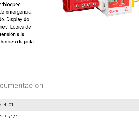
terbloqueo
 de emergencia,
do. Display de
nes. Lógica de
tensión a la
 bornes de jaula
cumentación
624301
2196727