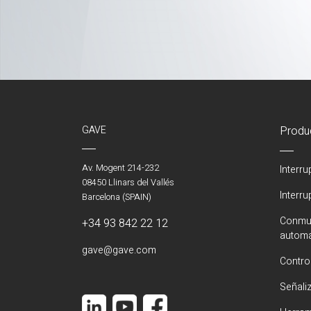
GAVE
Produ
Av. Mogent 214-232
Interr
08450 Llinars del Vallés
Interr
Barcelona (SPAIN)
Conmut
+34 93 842 22 12
automá
gave@gave.com
Contro
Señali