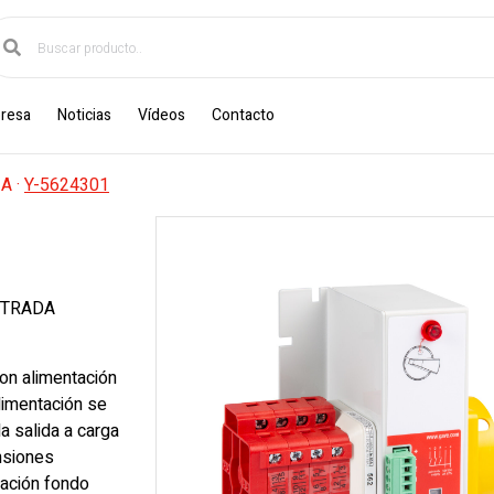
resa
Noticias
Vídeos
Contacto
3A
·
Y-5624301
NTRADA
on alimentación
limentación se
a salida a carga
nsiones
jación fondo