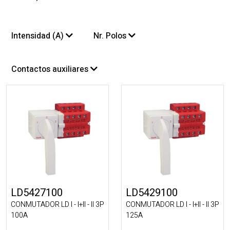
Intensidad (A)
Nr. Polos
Contactos auxiliares
LD5427100
LD5429100
CONMUTADOR LD I - I+II - II 3P
CONMUTADOR LD I - I+II - II 3P
100A
125A