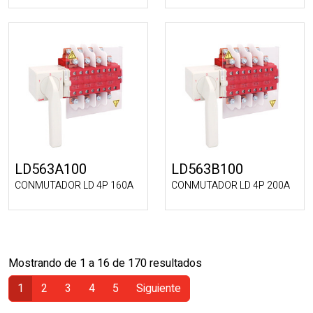
LD563A100
LD563B100
CONMUTADOR LD 4P 160A
CONMUTADOR LD 4P 200A
Mostrando de 1 a 16 de 170 resultados
1
2
3
4
5
Siguiente
(Actual)