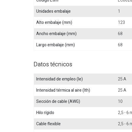
Código Etim
EC002
Unidades embalaje
1
Alto embalaje (mm)
123
Ancho embalaje (mm)
68
Largo embalaje (mm)
68
Datos técnicos
Intensidad de empleo (Ie)
25 A
Intensidad térmica al aire (Ith)
25 A
Sección de cable (AWG)
10
Hilo rígido
2,5 - 6
Cable flexible
2,5 - 6