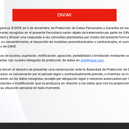
ENVIAR
gánica 3/2018, de 5 de diciembre, de Protección de Datos Personales y Garantía de los
ales recogidos en el presente formulario serán objeto de tratamiento por parte de GAV
ted y ofrecer una respuesta a las consultas planteadas por medio del presente formula
 su consentimiento, el desarrollo de medidas precontractuales o contractuales, el cu
imo de GAVE.
os de acceso, supresión, rectificación, oposición, portabilidad o limitación mediante co
actar con nuestro delegado de protección de datos en
dpd@gave.com
.
os tienen el derecho de presentar una reclamación ante la Autoridad de Protección de 
ados se conservarán por el periodo legal o contractualmente previsto, o mientras se 
cesión de los datos recogidos, excepto por obligación legal o cesiones autorizadas p
ambio o modificación que se produzca en relación a los datos que nos ha proporciona
su situación personal en todo momento.