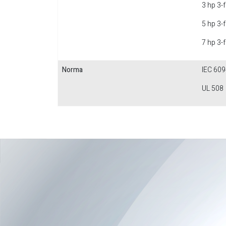
3 hp 3-
5 hp 3-
7 hp 3-
Norma
IEC 609
UL 508