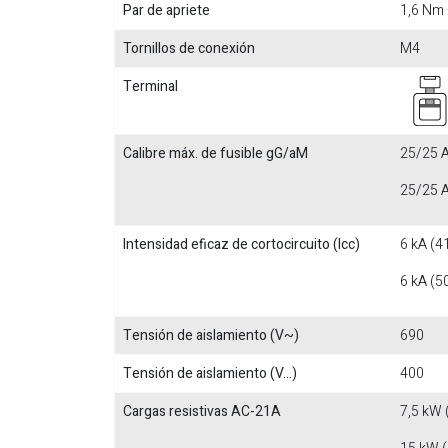
Par de apriete
1,6 Nm
Tornillos de conexión
M4
Terminal
Calibre máx. de fusible gG/aM
25/25 A
25/25 A
Intensidad eficaz de cortocircuito (Icc)
6 kA (4
6 kA (5
Tensión de aislamiento (V~)
690
Tensión de aislamiento (V...)
400
Cargas resistivas AC-21A
7,5 kW 