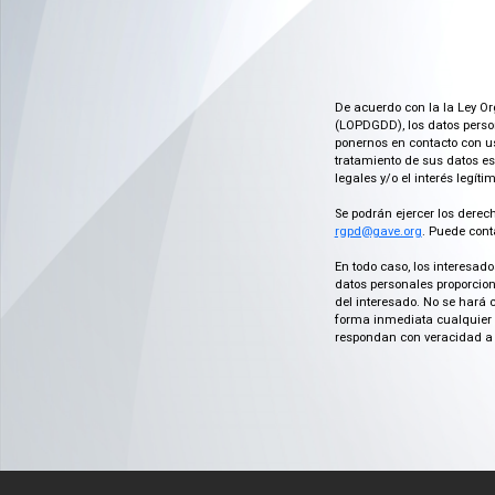
De acuerdo con la la Ley Or
(LOPDGDD), los datos person
ponernos en contacto con us
tratamiento de sus datos es
legales y/o el interés legít
Se podrán ejercer los derech
rgpd@gave.org
. Puede cont
En todo caso, los interesad
datos personales proporcion
del interesado. No se hará 
forma inmediata cualquier c
respondan con veracidad a 