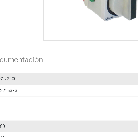
cumentación
S122000
2216333
80