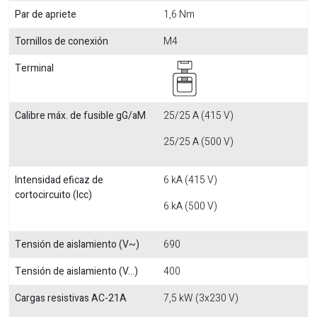
Par de apriete
1,6 Nm
Tornillos de conexión
M4
Terminal
Calibre máx. de fusible gG/aM
25/25 A (415 V)
25/25 A (500 V)
Intensidad eficaz de
6 kA (415 V)
cortocircuito (Icc)
6 kA (500 V)
Tensión de aislamiento (V~)
690
Tensión de aislamiento (V...)
400
Cargas resistivas AC-21A
7,5 kW (3x230 V)