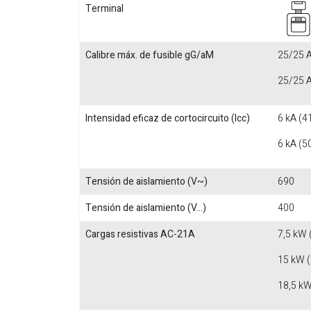
Terminal
Calibre máx. de fusible gG/aM
25/25 A
25/25 A
Intensidad eficaz de cortocircuito (Icc)
6 kA (4
6 kA (5
Tensión de aislamiento (V~)
690
Tensión de aislamiento (V...)
400
Cargas resistivas AC-21A
7,5 kW 
15 kW 
18,5 kW