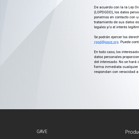
De acuerdo con la la Ley Or
(LOPDGDD), los datos person
ponernos en contacto con us
tratamiento de sus datos es
legales y/o el interés legít
Se podrán ejercer los derech
rgpd@gave.org
. Puede cont
En todo caso, los interesad
datos personales proporcion
del interesado. No se hará 
forma inmediata cualquier c
respondan con veracidad a 
GAVE
Produ