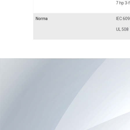
7 hp 3-
Norma
IEC 609
UL 508