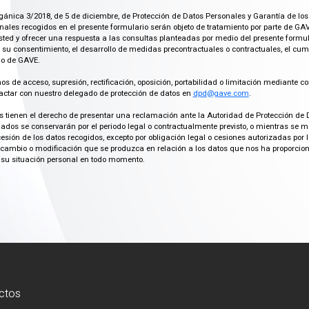
gánica 3/2018, de 5 de diciembre, de Protección de Datos Personales y Garantía de los
ales recogidos en el presente formulario serán objeto de tratamiento por parte de GAV
ted y ofrecer una respuesta a las consultas planteadas por medio del presente formula
 su consentimiento, el desarrollo de medidas precontractuales o contractuales, el cu
imo de GAVE.
os de acceso, supresión, rectificación, oposición, portabilidad o limitación mediante co
actar con nuestro delegado de protección de datos en
dpd@gave.com
.
os tienen el derecho de presentar una reclamación ante la Autoridad de Protección de 
ados se conservarán por el periodo legal o contractualmente previsto, o mientras se 
cesión de los datos recogidos, excepto por obligación legal o cesiones autorizadas p
ambio o modificación que se produzca en relación a los datos que nos ha proporciona
su situación personal en todo momento.
ctos