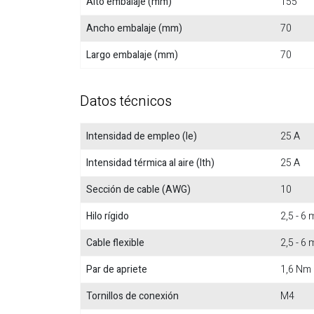
Alto embalaje (mm)
155
Ancho embalaje (mm)
70
Largo embalaje (mm)
70
Datos técnicos
Intensidad de empleo (Ie)
25 A
Intensidad térmica al aire (Ith)
25 A
Sección de cable (AWG)
10
Hilo rígido
2,5 - 6
Cable flexible
2,5 - 6
Par de apriete
1,6 Nm
Tornillos de conexión
M4