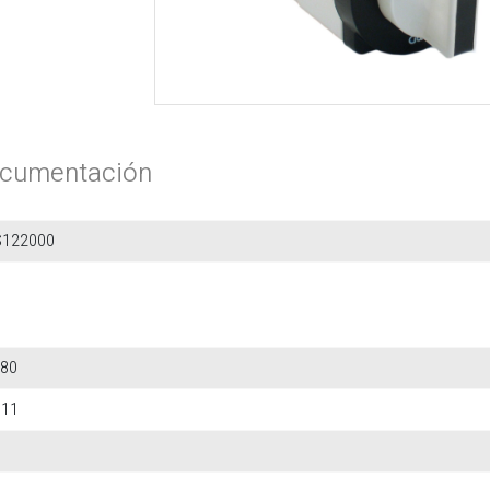
cumentación
S122000
80
611